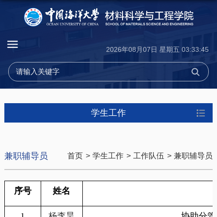
2026年08月07日 星期五 03:33:45
学生工作
兼职辅导员
首页
>
学生工作
>
工作队伍
>
兼职辅导员
序号
姓名
1
杨李昊
协助分管