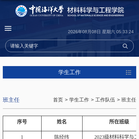
2026年08月08日 星期六 05:33:24
学生工作
班主任
首页
>
学生工作
>
工作队伍
>
班主任
序号
姓名
所在班级
1
陈经纬
2023
级材料科学与