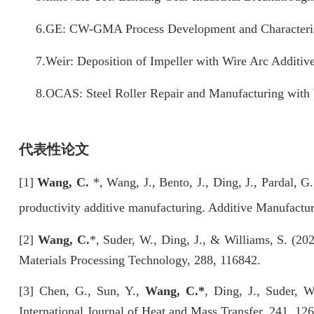
6.
GE: CW-GMA Process Development and Characteris
7.
Weir: Deposition of Impeller with Wire Arc Additiv
8.
OCAS: Steel Roller Repair and Manufacturing with 
代表性论文
[1]
Wang, C.
*, Wang, J., Bento, J., Ding, J., Pardal, 
productivity additive manufacturing. Additive Manufactur
[2]
Wang, C.
*, Suder, W., Ding, J., & Williams, S. (202
Materials Processing Technology, 288, 116842.
[3] Chen, G., Sun, Y.,
Wang, C.*
, Ding, J., Suder, W
International Journal of Heat and Mass Transfer, 241, 12