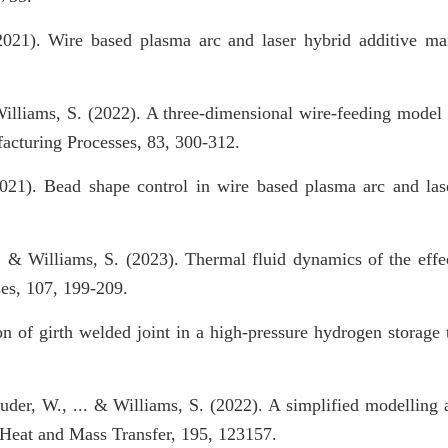
2021). Wire based plasma arc and laser hybrid additive man
illiams, S. (2022). A three-dimensional wire-feeding model f
acturing Processes, 83, 300-312.
2021). Bead shape control in wire based plasma arc and las
, & Williams, S. (2023). Thermal fluid dynamics of the effec
es, 107, 199-209.
of girth welded joint in a high-pressure hydrogen storage ta
Suder, W., ... & Williams, S. (2022). A simplified modelling
f Heat and Mass Transfer, 195, 123157.