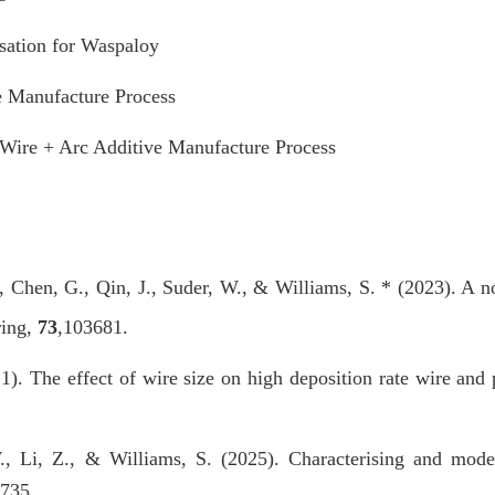
ation for Waspaloy
e Manufacture Process
Wire + Arc Additive Manufacture Process
G., Chen, G., Qin, J., Suder, W., & Williams, S. * (2023). A
ing,
73
,
103681.
1). The effect of wire size on high deposition rate wire and
., Li, Z., & Williams, S. (2025). Characterising and model
6735.