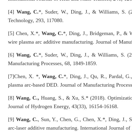
[4]
Wang, C.
*, Suder, W., Ding, J., & Williams, S. (
Technology, 293, 117080.
[5] Chen, X.*,
Wang, C.
*, Ding, J., Bridgeman, P., & W
wire plasma arc additive manufacturing. Journal of Manuf
[6]
Wang, C.
*, Suder, W., Ding, J., & Williams, S. (
Manufacturing Processes, 68, 1849-1859.
[7]
Chen, X. *,
Wang, C.
*, Ding, J., Qu, R., Pardal, G.
plasma arc-based DED. Journal of Manufacturing Process
[8]
Wang, C.,
Huang, S., & Xu, S.* (2018). Optimization 
Journal of Hydrogen Energy, 43(33), 16154-16168.
[9]
Wang, C.
, Sun, Y., Chen, G., Chen, X.*, Ding, J., 
arc-laser additive manufacturing. International Journal o