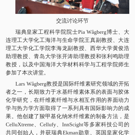
交流讨论环节
瑞典皇家工程科学院院士
Pia Wågberg
博士、大
连理工大学化工海洋与生命学院王真副教授、大连
理工大学化工学院李海龙副教授、西华大学黄俊浩
助理教授、青岛大学张开涛助理教授和张利鸣助理
教授，以及中国海洋大学材料科学与工程学院师生
参加了本次讲堂。
Lars Wågberg
教授是国际纤维素研究领域的开拓
者之一，长期致力于水基纤维素体系的表面与胶体
化学研究，在纤维素纤维与水相互作用的界面动力
学与热力学方面取得了一系列具有国际影响力的成
果。他创建了羧甲基化纳米纤维素的制备方法，是
CelluXtreme
、
Cellufy
、
InnScight
等多家科技公司的
共同创始人，并获瑞典
Ekman
勋章、英国皇家化学