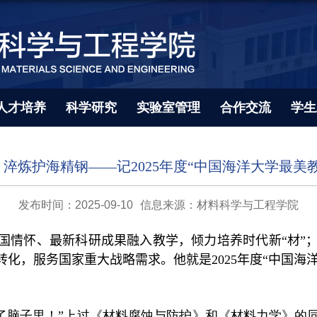
人才培养
科学研究
实验室管理
合作交流
学生
淬炼护海精钢——记2025年度“中国海洋大学最美
发布时间：2025-09-10
信息来源：材料科学与工程学院
家国情怀、最新科研成果融入教学，
倾力培
养
时代
新“材”
转化，服务国家重大战略需求
。他就是
2025
年度“中国海
了脑子里！”上过《材料腐蚀与防护》和《材料力学》的