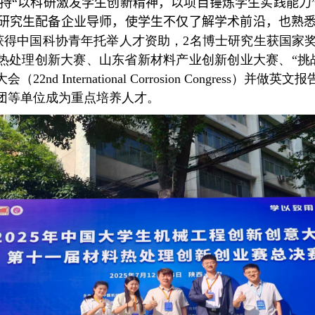
持“以科研激发学生创新精神，以项目锤炼学生实践能力
位研究生配备企业导师，使学生不仅了解学术前沿，也熟
获得中国科协青年托举人才资助，
2
名博士研究生获国家
热处理创新大赛、山东省新材料产业创新创业大赛、“挑
大会（
22nd International Corrosion Congress
）并做英文报
团等单位
成为重点培养人才
。