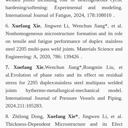
hardening/softening: Experimental and modeling.
International Journal of Fatigue, 2024, 178:108010
．
6.
Xuefang Xie
,
Jingwen Li,
Wenchun Jiang*, et al.
Nonhomogeneous microstructure formation and its role
on tensile and fatigue performance of duplex stainless
steel 2205 multi-pass weld joints
. Materials Science and
Engineering: A, 2020, 786: 139426
．
7. Xuefang Xie
,
Wenchun Jiang*,
Rongmin Liu
,
e
t
al.Evolution of phase ratio and its effect on residual
stress for 2205 duplex
stainless steel multipass welded
joints by
thermo-metallurgical-mechanical model
.
International Journal of Pressure Vessels and Piping
.
2024.211:105283.
8. Zhilong Dong,
Xuefang Xie*
, Jingwen Li, et al.
Thickness-Dependent Microstructure and its Efect