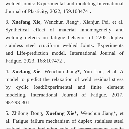
welded joints: Experimental and modeling.
International
Journal of Plasticity, 20
22
, 1
59
:
103474
．
3.
Xuefang Xie
, Wenchun Jiang*,
Xianjun Pei
, et al.
Synthetical effect of material inhomogeneity and
welding defects on fatigue behavior of 2205 duplex
stainless steel cruciform welded Joints: Experiments
and Life-prediction model
. International Journal of
Fatigue, 2023, 168:107472
．
4.
Xuefang Xie
, Wenchun Jiang*,
Yun Luo,
e
t al. A
model to predict the relaxation of weld residual stress
by cyclic load:Experimental and finite element
modeling. International Journal of Fatigue, 2017,
95:293-301
．
5. Zhilong Dong,
Xuefang Xie*
, Wenchun Jiang*, et
al. Fatigue failure mechanism of duplex stainless steel
welded joints including role of heterogeneous cyclic