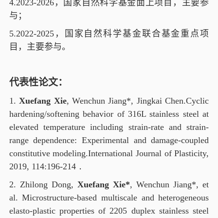
4.2023-2026
，国家自然科学基金面上项目，主要参
与；
5.2022-2025
，国家自然科学基金联合基金重点项
目，主要参与。
代表性论文：
1.
Xuefang Xie
, Wenchun Jiang*,
Jingkai Chen
.
Cyclic
hardening/softening behavior of 316L stainless steel at
elevated temperature including strain-rate and strain-
range dependence: Experimental and damage-coupled
constitutive modeling.
International Journal of Plasticity,
2019, 114:196-214
．
2. Zhilong Dong,
Xuefang Xie*
, Wenchun Jiang*, et
al. Microstructure-based multiscale and heterogeneous
elasto-plastic properties of 2205 duplex stainless steel