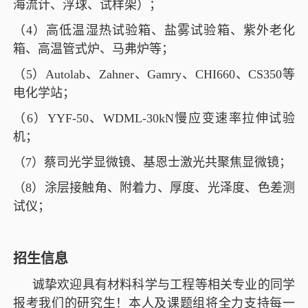
海流计、浮球、试样架）；
（
4
）高低温湿热试验箱、盐雾试验箱、紫外老化
箱、高温管式炉、马弗炉等；
（
5
）
Autolab
、
Zahner
、
Gamry
、
CHI660
、
CS350
等
电化学站；
（
6
）
YYF-50
、
WDML-30kN
慢应变速率拉伸试验
机；
（
7
）蔡司光学显微镜、基恩士激光共聚焦显微镜；
（
8
）涂层接触角、附着力、厚度、光泽度、色差测
试仪；
招生信息
诚挚欢迎具有材料科学与工程等相关专业的同学
报考我们的研究生！
本人及
课题组将全力支持每一