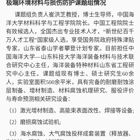
极端环境材料与损伤防护课题组情况
课题组负责人崔洪芝教授，博士生导师，中国海
洋大学材料科学与工程学院院长。中国工程院院士
有效候选人，全国杰出专业技术人才，“新世纪百千
万人才工程”国家级人选，享受国务院政府特殊津贴
专家，山东省泰山学者攀登计划专家。目前担任中
国海洋大学—山东科技大学海洋装备材料与技术联
合研究中心主任，海洋装备特种材料山东省工程研
究中心主任。课题组现有博士、硕士研究生
60
余
人，实验室面积
500
余平米，具有完备的耐磨耐蚀涂
层制备、增材制造、材料腐蚀机理研究、服役评价
与寿命预测相关研究设备：
（
1
）激光增材制造、高能束表面改性、焊接等设备
;
（
2
）磨损腐蚀试验机
;
（
3
）海水腐蚀、大气腐蚀投样成套装置（释放器、