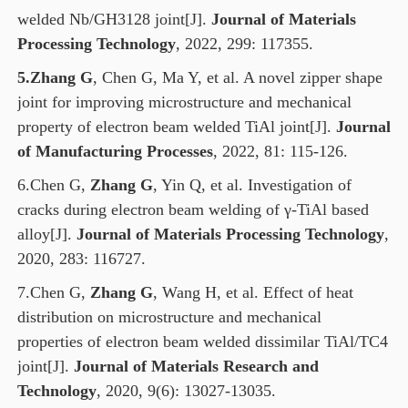
welded Nb/GH3128 joint[J].
Journal of Materials
Processing Technology
, 2022, 299: 117355.
5.Zhang G
, Chen G, Ma Y, et al. A novel zipper shape
joint for improving microstructure and mechanical
property of electron beam welded TiAl joint[J].
Journal
of Manufacturing Processes
, 2022, 81: 115-126.
6.Chen G,
Zhang G
, Yin Q, et al. Investigation of
cracks during electron beam welding of γ-TiAl based
alloy[J].
Journal of Materials Processing Technology
,
2020, 283: 116727.
7.Chen G,
Zhang G
, Wang H, et al. Effect of heat
distribution on microstructure and mechanical
properties of electron beam welded dissimilar TiAl/TC4
joint[J].
Journal of Materials Research and
Technology
, 2020, 9(6): 13027-13035.