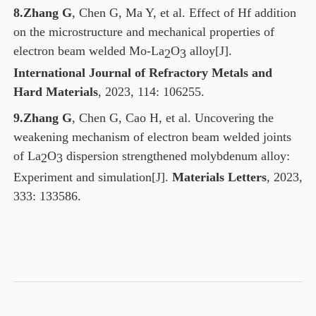
8.Zhang G
, Chen G, Ma Y, et al. Effect of Hf addition
on the microstructure and mechanical properties of
electron beam welded Mo-La
O
alloy[J].
2
3
International Journal of Refractory Metals and
Hard Materials
, 2023, 114: 106255.
9.Zhang G
, Chen G, Cao H, et al. Uncovering the
weakening mechanism of electron beam welded joints
of La
O
dispersion strengthened molybdenum alloy:
2
3
Experiment and simulation[J].
Materials Letters
, 2023,
333: 133586.