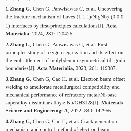
1.Zhang G
, Chen G, Panwisawas C, et al. Uncovering
the fracture mechanism of Laves (1 1 1)/Ni
Nb
(0 0 0
6
7
1) interfaces by first-principles calculations[J].
Acta
Materialia
, 2024, 281: 120426.
2.Zhang G
, Chen G, Panwisawas C, et al. First-
principles study of oxygen segregation and its effect on
the embrittlement of molybdenum symmetrical tilt grain
boundaries[J].
Acta Materialia
, 2023, 261: 119387.
3.Zhang G
, Chen G, Cao H, et al. Electron beam offset
welding to ameliorate metallurgical compatibility and
mechanical performance of refractory metal/Ni-base
superalloy dissimilar alloys: Nb/GH3128[J].
Materials
Science and Engineering: A
, 2022, 840: 142966.
4.Zhang G
, Chen G, Cao H, et al. Crack generation
mechanism and control method of electron beam