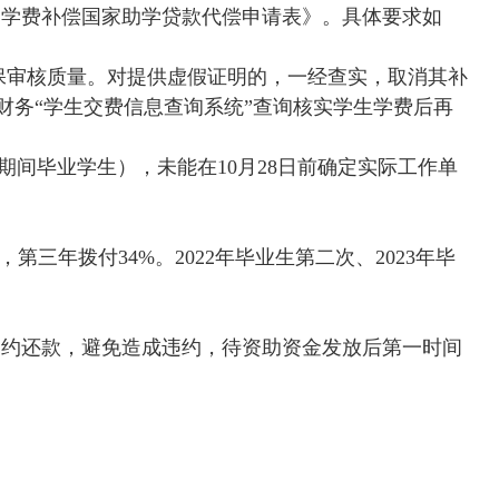
《学费补偿国家助学贷款代偿申请表》。具体要求如
保审核质量。对提供虚假证明的，一经查实，取消其补
务“学生交费信息查询系统”查询核实学生学费后再
期间毕业学生），未能在
10
月
28
日前确定实际工作单
，第三年拨付
34%
。
2022
年毕业生第二次、
2023
年毕
如约还款，避免造成违约，待资助资金发放后第一时间