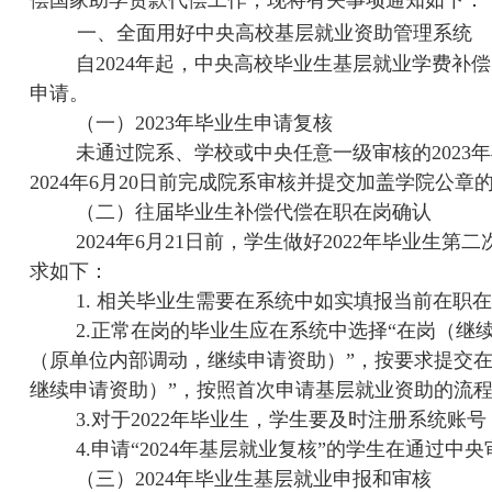
偿国家助学贷款代偿工作，现将有关事项通知如下：
一、全面用好中央高校基层就业资助管理系统
自
2024
年起，中央高校毕业生基层就业学费补偿
申请。
（一）
2023
年毕业生申请复核
未通过院系、学校或中央任意一级审核的
2023
年
2024
年
6
月
20
日前完成院系审核并提交加盖学院公章
（二）往届毕业生补偿代偿在职在岗确认
2024
年
6
月
21
日前，学生做好
2022
年毕业生第二
求如下：
1.
相关毕业生需要在系统中如实填报当前在职
2.
正常在岗的毕业生应在系统中选择“在岗（继
（原单位内部调动，继续申请资助）”，按要求提交
继续申请资助）”，按照首次申请基层就业资助的流
3.
对于
2022
年毕业生，学生要及时注册系统账号
4.
申请“
2024
年基层就业复核”的学生在通过中央
（三）
2024
年毕业生基层就业申报和审核