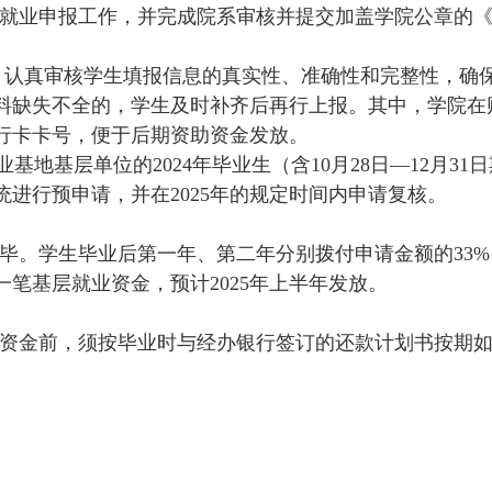
就业申报工作，并完成院系审核并提交加盖学院公章的
，认真审核学生填报信息的真实性、准确性和完整性，确
料缺失不全的，学生及时补齐后再行上报。其中，学院在财
行卡卡号，便于后期资助资金发放。
业基地基层单位的
2024
年毕业生（含
10
月
28
日—
12
月
31
日
统进行预申请，并在
2025
年的规定时间内申请复核。
毕。学生毕业后第一年、第二年分别拨付申请金额的
33%
一笔基层就业资金，预计
2025
年上半年发放。
资金前，须按毕业时与经办银行签订的还款计划书按期