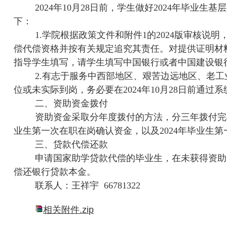
2024
年
10
月
28
日前，学生做好
2024
年毕业生基层
下：
1.
学院根据政策文件和附件
1
的
2024
版审核说明
偿代偿资格并按有关规定追究其责任。对提供证明材
指导学生填写，请学生填写中国银行或者中国建设银
2.
有志于服务中西部地区、艰苦边远地区、老工
位或未实际到岗，务必要在
2024
年
10
月
28
日前通过系
二、资助资金拨付
资助资金采取分年度拨付的方法，分三年拨付完
业生第一次在职在岗确认资金，以及
2024
年毕业生第
三、贷款代偿还款
申请国家助学贷款代偿的毕业生，在未获得资助
偿还银行贷款本金。
联系人：王祥宇
66781322
相关附件.zip