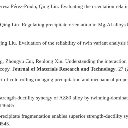
esa Pérez-Prado, Qing Liu. Evaluating the orientation relatio
ng Liu. Regulating precipitate orientation in Mg-Al alloys 
ing Liu. Evaluation of the reliability of twin variant analysi
g, Zhongyu Cui, Renlong Xin. Understanding the interaction
scopy.
Journal of Materials Research and Technology
, 27 
t of cold rolling on aging precipitation and mechanical pro
trength-ductility synergy of AZ80 alloy by twinning-dominat
 146685.
ecipitate fragmentation enables superior strength-ductility 
4545.