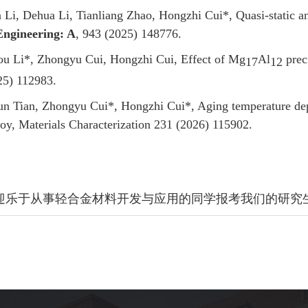
 Li, Dehua Li, Tianliang Zhao, Hongzhi Cui*, Quasi-static an
Engineering: A
, 943 (2025) 148776.
ou Li*, Zhongyu Cui, Hongzhi Cui, Effect of Mg
Al
preci
17
12
25) 112983.
 Tian, Zhongyu Cui*, Hongzhi Cui*, Aging temperature depen
oy, Materials Characterization 231 (2026) 115902.
迎乐于从事轻合金材料开发与应用的同学报考我们的研究