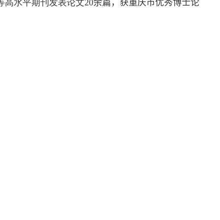
等高水平期刊发表论文
20
余篇
，获重庆市优秀博士论