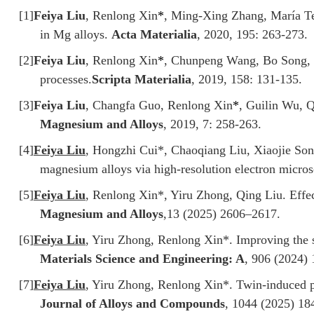
[1]
Feiya Liu
, Renlong Xin
*
, Ming-Xing Zhang, María Ter
in Mg alloys.
Acta Materialia
, 2020, 195: 263-273.
[2]
Feiya Liu
, Renlong Xin
*
, Chunpeng Wang, Bo Song, Qi
processes.
Scripta Materialia
, 2019, 158: 131-135.
[3]
Feiya Liu
, Changfa Guo, Renlong Xin
*
, Guilin Wu, Q
Magnesium and Alloys
, 2019, 7: 258-263.
[4]
Feiya Liu
, Hongzhi Cui*, Chaoqiang Liu, Xiaojie Son
magnesium alloys via high-resolution electron micro
[5]
Feiya Liu
, Renlong Xin*, Yiru Zhong, Qing Liu. Effec
Magnesium and Alloys
,
13 (2025) 2606–2617.
[6]
Feiya Liu
, Yiru Zhong, Renlong Xin*. Improving the s
Materials Science and Engineering: A
, 906 (2024)
[7]
Feiya Liu
, Yiru Zhong, Renlong Xin*. Twin-induced pr
Journal of Alloys and Compounds
, 1044 (2025) 18