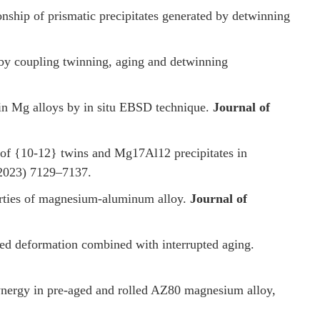
nship of prismatic precipitates generated by detwinning
by coupling twinning, aging and detwinning
s in Mg alloys by in situ EBSD technique.
Journal of
 of {10-12} twins and Mg17Al12 precipitates in
(2023) 7129–7137.
perties of magnesium-aluminum alloy.
Journal of
ed deformation combined with interrupted aging.
synergy in pre-aged and rolled AZ80 magnesium alloy,