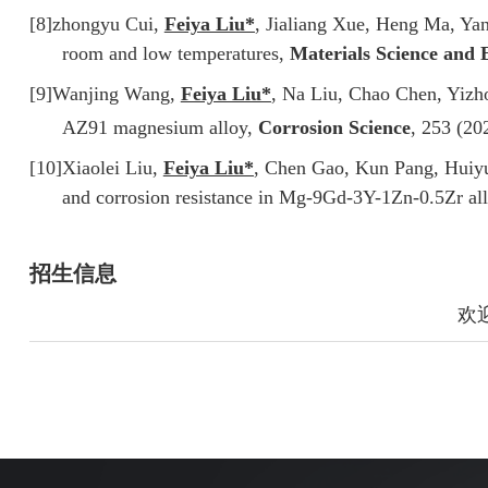
[8]
zhongyu Cui,
Feiya Liu*
, Jialiang Xue, Heng Ma, Yan
room and low temperatures,
Materials Science and 
[9]
Wanjing Wang,
Feiya Liu*
, Na Liu, Chao Chen, Yizh
AZ91 magnesium alloy,
Corrosion Science
, 253 (20
[10]
Xiaolei Liu,
Feiya Liu*
, Chen Gao, Kun Pang, Huiyun
and corrosion resistance in Mg-9Gd-3Y-1Zn-0.5Zr all
招生信息
欢