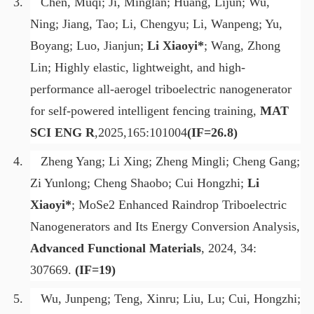
3.
Chen, Muqi; Ji, Minglan; Huang, Lijun; Wu,
Ning; Jiang, Tao; Li, Chengyu; Li, Wanpeng; Yu,
Boyang; Luo, Jianjun;
Li Xiaoyi*
; Wang, Zhong
Lin; Highly elastic, lightweight, and high-
performance all-aerogel triboelectric nanogenerator
for self-powered intelligent fencing training,
MAT
SCI ENG R
,2025,165:101004
(IF=26.8)
4.
Zheng Yang; Li Xing; Zheng Mingli; Cheng Gang;
Zi Yunlong; Cheng Shaobo; Cui Hongzhi;
Li
Xiaoyi*
; MoSe2 Enhanced Raindrop Triboelectric
Nanogenerators and Its Energy Conversion Analysis,
Advanced Functional Materials
, 2024, 34:
307669.
(IF=19)
5.
Wu, Junpeng; Teng, Xinru; Liu, Lu; Cui, Hongzhi;