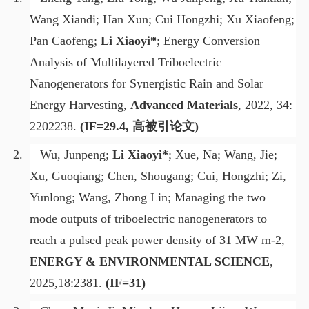
Wang Xiandi; Han Xun; Cui Hongzhi; Xu Xiaofeng;
Pan Caofeng;
Li Xiaoyi*
; Energy Conversion
Analysis of Multilayered Triboelectric
Nanogenerators for Synergistic Rain and Solar
Energy Harvesting,
Advanced Materials
, 2022, 34:
2202238.
(IF=29.4,
高被引论文
)
2.
Wu, Junpeng;
Li Xiaoyi*
; Xue, Na; Wang, Jie;
Xu, Guoqiang; Chen, Shougang; Cui, Hongzhi; Zi,
Yunlong; Wang, Zhong Lin; Managing the two
mode outputs of triboelectric nanogenerators to
reach a pulsed peak power density of 31 MW m-2,
ENERGY & ENVIRONMENTAL SCIENCE
,
2025,18:2381.
(IF=31)