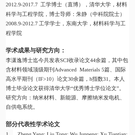
2012.9-2017.7
工学博士（直博），清华大学，材料
科学与工程学院，博士导师：朱静（中科院院士）
2008.9-2012.7
工学学士，东南大学，材料科学与工
程学院
学术成果与研究方向：
李潇逸博士迄今共发表
SCI
收录论文
44
余篇，其中包
含材料领域顶级期刊
Advanced Materials 5
篇、国际
高水平期刊（
IF>10
）论文
30
余篇，
h
指数
31
。本人
博士毕业论文获得清华大学“优秀博士学位论文”。
研究方向：纳米材料、新能源、摩擦纳米发电机、
自供电系统。
部分代表性学术论文
1.
Zheng Yang; Liu Tong; Wu Junpeng; Xu Tiantian;