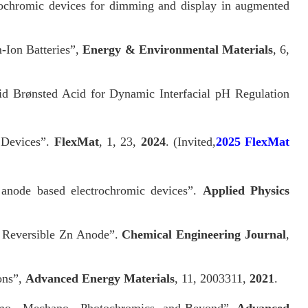
rochromic devices for dimming and display in augmented
m-Ion Batteries”,
Energy & Environmental Materials
, 6,
id Brønsted Acid for Dynamic Interfacial pH Regulation
 Devices”.
FlexMat
, 1, 23,
2024
. (Invited,
2025 FlexMat
anode based electrochromic devices”.
Applied Physics
y Reversible Zn Anode”.
Chemical Engineering Journal
,
ons”,
Advanced Energy Materials
, 11, 2003311,
2021
.