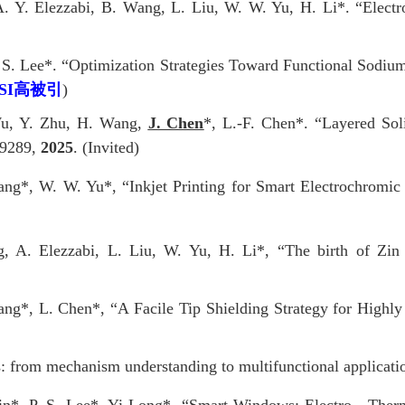
. Y. Elezzabi, B. Wang, L. Liu, W. W. Yu, H. Li*. “Elect
. S. Lee*. “Optimization Strategies Toward Functional Sodiu
SI
高被引
)
 Wu, Y. Zhu, H. Wang,
J. Chen
*, L.-F. Chen*. “Layered Sol
 9289,
2025
. (Invited)
ng*, W. W. Yu*, “Inkjet Printing for Smart Electrochromic
 A. Elezzabi, L. Liu, W. Yu, H. Li*, “The birth of Zin 
ng*, L. Chen*, “A Facile Tip Shielding Strategy for Highl
rs: from mechanism understanding to multifunctional applicati