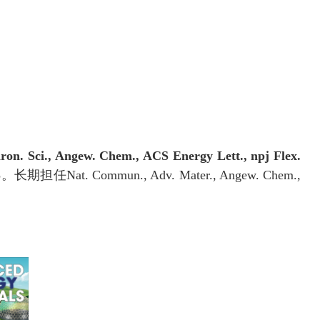
ron. Sci., Angew. Chem., ACS Energy Lett., npj Flex.
5
。长期担任
Nat. Commun., Adv. Mater., Angew. Chem.,