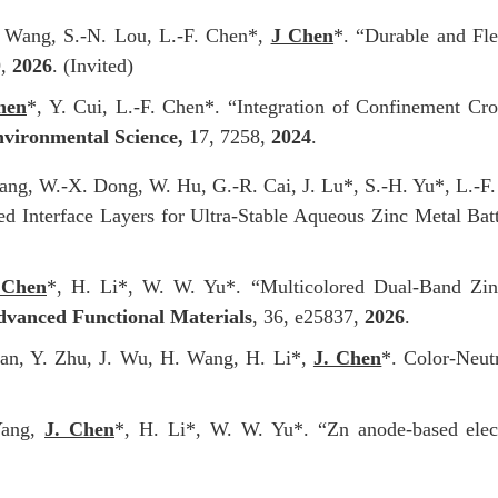
. Wang, S.-N. Lou, L.-F. Chen*,
J Chen
*. “Durable and Fl
9,
2026
. (Invited)
hen
*, Y. Cui, L.-F. Chen*. “Integration of Confinement Cros
vironmental Science
,
17, 7258,
2024
.
ang, W.-X. Dong, W. Hu, G.-R. Cai, J. Lu*, S.-H. Yu*, L.-F.
ed Interface Layers for Ultra-Stable Aqueous Zinc Metal Bat
 Chen
*, H. Li*, W. W. Yu*. “Multicolored Dual-Band Zi
vanced Functional Materials
, 36, e25837,
2026
.
ian, Y. Zhu, J. Wu, H. Wang, H. Li*,
J. Chen
*. Color-Neut
Yang,
J. Chen
*, H. Li*, W. W. Yu*. “Zn anode-based elec