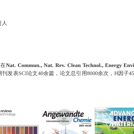
责人
作在
Nat. Commun., Nat. Rev. Clean Technol., Energy Envi
期刊发表
SCI
论文
40
余篇，论文总引用
8000
余次，
H
因子
4