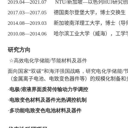
2019.04—2021.07 NTU/
新加坡
—
以色
列
HUJ
研
究创
2017.03—2017.05
德国奥尔登堡大学，博士交换生
2014.08—2019.03
新加坡南洋理工大学，博士
（
导
2010.08—2014.06
哈尔滨工业大学
（
威海
）
，工学
研究方向
☆
高效电化学储能
/
节能材料及器件
面向国家“双碳”和海洋强国战略，研究电化学储能
/
（
金属离子电池、电致变色器件等
）
的规模化制备和
·
电极
/
溶液界面质荷传输动力学调控
·
电致变色材料及器件光热调控机制
·
多功能电致变色电池材料及器件