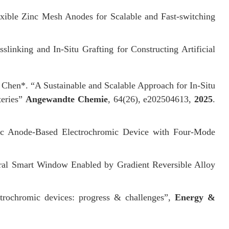
exible Zinc Mesh Anodes for Scalable and Fast-switching
slinking and In-Situ Grafting for Constructing Artificial
 Chen*. “A Sustainable and Scalable Approach for In-Situ
teries”
Angewandte Chemie
, 64(26), e202504613,
2025
.
nc Anode-Based Electrochromic Device with Four-Mode
ral Smart Window Enabled by Gradient Reversible Alloy
trochromic devices: progress & challenges”,
Energy &