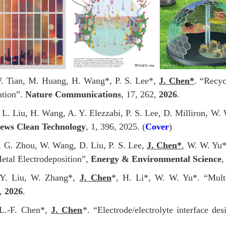
W. Tian, M. Huang, H. Wang*, P. S. Lee*,
J. Chen*
. “Recyc
ation”.
Nature Communications
, 17, 262,
2026
.
, L. Liu, H. Wang, A. Y. Elezzabi, P. S. Lee, D. Milliron, W
ews Clean Technology
, 1, 396, 2025. (
Cover
)
u, G. Zhou, W. Wang, D. Liu, P. S. Lee,
J. Chen*
, W. W. Yu*
tal Electrodeposition”,
Energy & Environmental Science
,
 Y. Liu, W. Zhang*,
J. Chen
*, H. Li*, W. W. Yu*. “Multi
9,
2026
.
 L.-F. Chen*,
J. Chen
*. “Electrode/electrolyte interface de