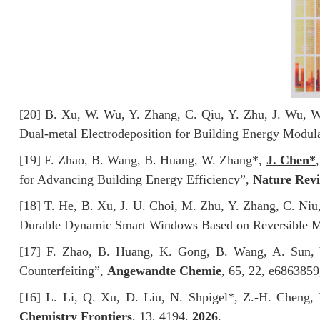
[20] B. Xu, W. Wu, Y. Zhang, C. Qiu, Y. Zhu, J. Wu, 
Dual-metal Electrodeposition for Building Energy Modul
[19] F. Zhao, B. Wang, B. Huang, W. Zhang*,
J. Chen*
for Advancing Building Energy Efficiency”,
Nature Revi
[18] T. He, B. Xu, J. U. Choi, M. Zhu, Y. Zhang, C. Ni
Durable Dynamic Smart Windows Based on Reversible Me
[17] F. Zhao, B. Huang, K. Gong, B. Wang, A. Sun,
Counterfeiting”,
Angewandte Chemie
, 65, 22, e686385
[16] L. Li, Q. Xu, D. Liu, N. Shpigel*, Z.-H. Cheng,
Chemistry Frontiers
, 13, 4194,
2026
.