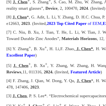
+
+
[9]
J. Chen
, S. Zhang
, S. Cao, M. Zhu, W. Zhang, A
reality smart glasses”,
Device
, 2, 100470,
2024
. (Invited)
[8]
J. Chen
*, G. Adit, L. Li, Y. Zhang, D. H.C. Chua, P
e12663,
2023
. (Invited,
2023 Top Cited Paper
of EEM,
E
[7] C. Niu, B. Xu, J. Tian, T. He, L. Li, W. Tian, J.
Toward Durable Zinc Anodes”,
Materials Horizons
, 12,
+
+
[6] Y. Zhang
, B. Xu
, H. Li,
F. Zhao,
J. Chen*
, H. Wa
Excellent Paper
)
+
+
[5]
J. Chen
, B. Xu
, Y. Zhang, W. Zhang, H. Wang,
Reviews
,
11, 011316,
2024.
(Invited,
Featured Article
)
[4] F. Zhang, J. Qian, W. Dong, Y. Qu,
J. Chen
*, H. Wa
478, 147406,
2023
.
[3]
J. Chen
, P. S. Lee*. “Electrochemical supercapacito
+
+
+