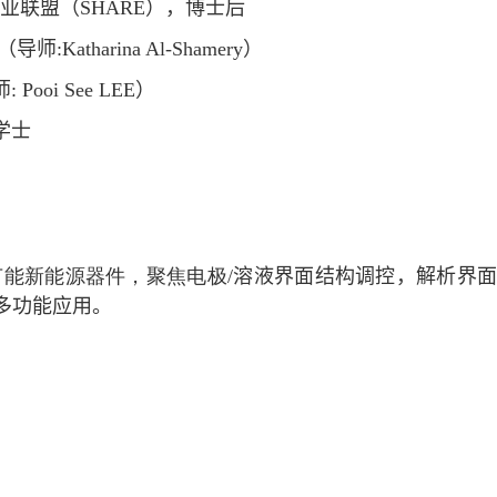
业联
盟
（
SHARE
）
，
博士后
（
导师
:
Katharina Al-Shamery
）
师
: Pooi See LEE
）
学士
节能新能源器件，聚焦电极
/
溶液界面结构调控，解析界
多功能应用。