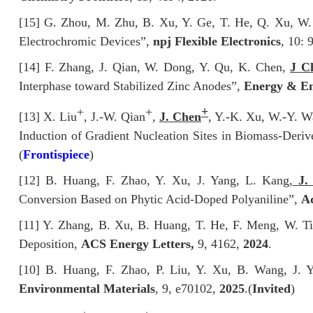
[15] G. Zhou, M. Zhu, B. Xu, Y. Ge, T. He, Q. Xu, W
Electrochromic Devices”,
npj Flexible Electronics
, 10: 
[14] F. Zhang, J. Qian, W. Dong, Y. Qu, K. Chen,
J C
Interphase toward Stabilized Zinc Anodes”,
Energy & En
+
+
+
[13] X. Liu
, J.-W. Qian
,
J. Chen
, Y.-K. Xu, W.-Y. W
Induction of Gradient Nucleation Sites in Biomass-Deriv
(
Frontispiece
)
[12] B. Huang, F. Zhao, Y. Xu, J. Yang, L. Kang,
J.
Conversion Based on Phytic Acid-Doped Polyaniline”,
Ad
[11] Y. Zhang, B. Xu, B. Huang, T. He, F. Meng, W. T
Deposition,
ACS Energy Letters
,
9, 4162,
2024
.
[10] B. Huang, F. Zhao, P. Liu, Y. Xu, B. Wang, J. 
Environmental Materials
, 9, e70102,
2025
.
(
Invited
)