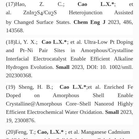
(17)
Hao, Z. C.;
Cao L.X.*
; et
al. ZnIn
S
/Cu
S Heterojunction Assisted
2
4
2
by Changed Surface States.
Chem Eng J
2023, 486,
143568.
(18)
Li, Y. X.;
Cao L.X.*
; et al. Ultra-Low Pt Doping
and Pt–Ni Pair Sites in Amorphous/Crystalline
Interfacial Electrocatalyst Enable Efficient Alkaline
Hydrogen Evolution.
Small
2023, DOI: 10. 1002/smll.
202300368.
(19)
Sheng, H. B.;
Cao L.X.*
;et al. Enriched Fe
Doped on Amorphous Shell Enable
Crystalline@Amorphous Core–Shell Nanorod Highly
Efficient Electrochemical Water Oxidation.
Small
2023,
19, 2300876.
(20)
Feng, T.;
Cao, L.X.*
; et al.
Manganese Cadmium