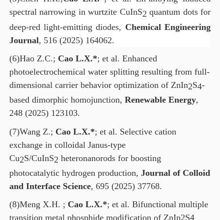
spectral narrowing in wurtzite CuInS
quantum dots for
2
deep-red light-emitting diodes,
Chemical Engineering
Journal
, 516 (2025) 164062.
(6)
Hao Z.C.;
Cao L.X.*
; et al.
Enhanced
photoelectrochemical water splitting resulting from full-
dimensional carrier behavior optimization of ZnIn
S
-
2
4
based dimorphic homojunction,
Renewable Energy
,
248 (2025) 123103.
(7)
Wang Z.;
Cao L.X.*
; et al. Selective cation
exchange in colloidal Janus-type
Cu
S/CuInS
heteronanorods for boosting
2
2
photocatalytic hydrogen production,
Journal of Colloid
and Interface Science
, 695 (2025) 37768.
(8)
Meng X.H. ;
Cao L.X.*
; et al. Bifunctional multiple
transition metal phosphide modification of ZnIn2S4