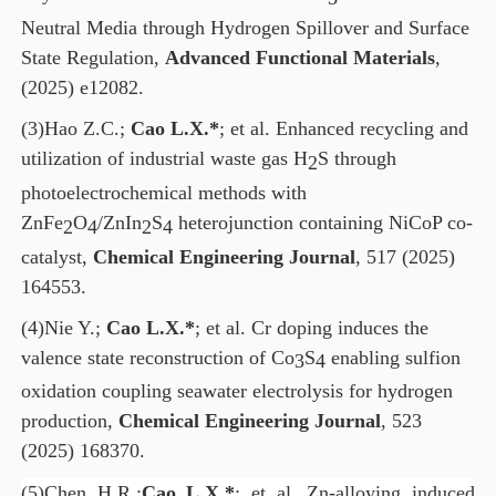
Neutral Media through Hydrogen Spillover and Surface
State Regulation,
Advanced Functional Materials
,
(2025) e12082.
(3)
Hao Z.C.;
Cao L.X.*
; et al.
Enhanced recycling and
utilization of industrial waste gas H
S through
2
photoelectrochemical methods with
ZnFe
O
/ZnIn
S
heterojunction containing NiCoP co-
2
4
2
4
catalyst,
Chemical Engineering Journal
, 517 (2025)
164553.
(4)
Nie Y.;
Cao L.X.*
; et al.
Cr doping induces the
valence state reconstruction of Co
S
enabling sulfion
3
4
oxidation coupling seawater electrolysis for hydrogen
production,
Chemical Engineering Journal
, 523
(2025) 168370.
(5)
Chen H.R.
;
Cao L.X.*
; et al.
Zn-alloying induced