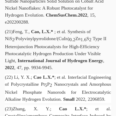
Sulfide Nanoparticles Solid Solution on Cobalt Acid
Nickel Nanoflakes: A Robust Photocatalyst for
Hydrogen Evolution.
ChemSusChem
.
2022
, 15,
e202200288.
(21)
Feng, T.,
Cao, L.X.*
; et al.
Synthesis of
NiS
/Polyvinylpyrrolidone/(CuIn)
Zn
S
Type II
2
0.2
1.6
2
Heterojunction Photocatalysts for High-Efficiency
Photocatalytic Hydrogen Production Under Visible
Light,
International Journal of Hydrogen Energy
,
2022
, 47, pp. 9934-9945.
(22)
Li, Y. X.;
Cao L.X.*
; et al. Interfacial Engineering
of Polycrystalline Pt
P
Nanocrystals and Amorphous
5
2
Nickel Phosphate Nanorods for Electrocatalytic
Alkaline Hydrogen Evolution.
Small
2022, 2206859.
(23)
Zhang, X. Y.;
Cao L.X.*
; et al.
Crystalline/amorphous Composite Interface Induced by