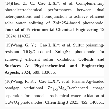
(14)
Hao, Z. C.;
Cao L.X.*
; et al.
Complementary
photoelectrochemical performances between dual
heterojunctions and homojunction to achieve efficient
solar water splitting of ZnIn2S4-based photoanode.
Journal of Environmental Chemical Engineering
12
(2024) 114322.
(15)
Wang, G. Y.;
Cao L.X.*
; et al.
Sulfur poisoning-
resistant TiO
/Cu-doped ZnIn
S
photoanode for
2
2
4
achieving efficient sulfur oxidation.
Colloids and
Surfaces A: Physicochemical and Engineering
Aspects
, 2024, 689: 133656.
(16)
Wang, R. K.;
Cao L.X.*
; et al. Plasma Ag-loaded
bandgap variational Zn
Mg
O-enhanced charge
1-x
x
separation for photoelectrochemical water oxidation of
CuWO
photoanodes.
Chem Eng J
2023,
455,
140861
.
4