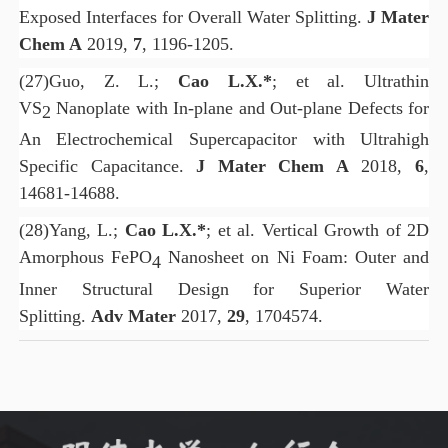
Exposed Interfaces for Overall Water Splitting.
J Mater
Chem A
2019,
7
, 1196-1205.
(27)
Guo, Z. L.;
Cao L.X.*
; et al. Ultrathin
VS
Nanoplate with In-plane and Out-plane Defects for
2
An Electrochemical Supercapacitor with Ultrahigh
Specific Capacitance.
J Mater Chem A
2018,
6
,
14681-14688.
(28)
Yang, L.;
Cao L.X.*
; et al. Vertical Growth of 2D
Amorphous FePO
Nanosheet on Ni Foam: Outer and
4
Inner Structural Design for Superior Water
Splitting.
Adv Mater
2017,
29
, 1704574.