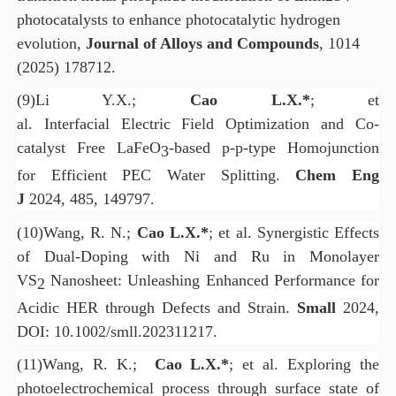
photocatalysts to enhance photocatalytic hydrogen
evolution,
Journal of Alloys and Compounds
, 1014
(2025) 178712.
(9)
Li Y.X.;
Cao L.X.*
; et
al.
Interfacial Electric Field Optimization and Co-
catalyst Free LaFeO
-based p-p-type Homojunction
3
for Efficient PEC Water Splitting.
Chem Eng
J
2024, 485, 149797.
(10)
Wang, R. N.;
Cao L.X.*
; et al. Synergistic Effects
of Dual‐Doping with Ni and Ru in Monolayer
VS
Nanosheet: Unleashing Enhanced Performance for
2
Acidic HER through Defects and Strain.
Small
2024,
DOI: 10.1002/smll.202311217.
(11)
Wang, R. K.;
Cao L.X.*
; et al.
Exploring the
photoelectrochemical process through surface state of