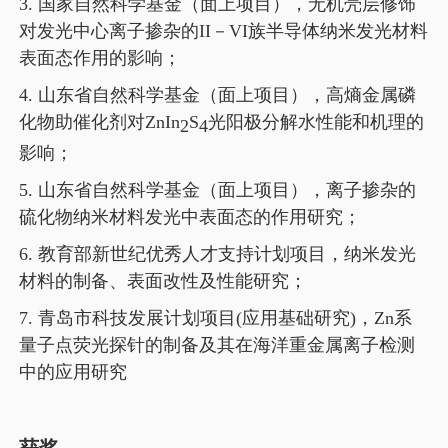
3.
国家自然科学基金（面上项目），无机壳层修饰
对发光中心离子掺杂的
II
－
VI
族半导体纳米发光材料
表面态作用的影响；
4.
山东省自然科学基金（面上项目），高熵金属磷
化物助催化剂对
ZnIn
S
光阳极分解水性能和机理的
2
4
影响；
5.
山东省自然科学基金（面上项目），离子掺杂的
硫化物纳米材料发光中表面态的作用研究；
6.
教育部新世纪优秀人才支持计划项目，纳米发光
材料的制备、表面改性及性能研究；
7.
青岛市科技发展计划项目
(
应用基础研究
)
，
Zn
系
量子点荧光探针的制备及其在海洋重金属离子检测
中的应用研究
获奖