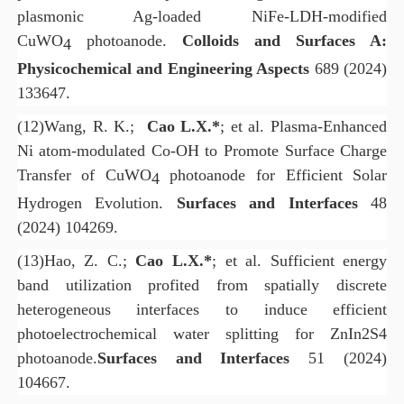
plasmonic Ag-loaded NiFe-LDH-modified
CuWO
photoanode.
Colloids and Surfaces A:
4
Physicochemical and Engineering Aspects
689 (2024)
133647.
(12)
Wang, R. K.;
Cao L.X.*
; et al.
Plasma-Enhanced
Ni atom-modulated Co-OH to Promote Surface Charge
Transfer of CuWO
photoanode for Efficient Solar
4
Hydrogen Evolution.
Surfaces and Interfaces
48
(2024) 104269.
(13)
Hao, Z. C.;
Cao L.X.*
; et al.
Sufficient energy
band utilization profited from spatially discrete
heterogeneous interfaces to induce efficient
photoelectrochemical water splitting for ZnIn2S4
photoanode.
Surfaces and Interfaces
51 (2024)
104667.