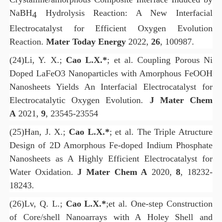
NaBH
Hydrolysis Reaction: A New Interfacial
4
Electrocatalyst for Efficient Oxygen Evolution
Reaction.
Mater Today Energy
2022,
26
, 100987.
(24)
Li, Y. X.;
Cao L.X.*
; et al. Coupling Porous Ni
Doped LaFeO3 Nanoparticles with Amorphous FeOOH
Nanosheets Yields An Interfacial Electrocatalyst for
Electrocatalytic Oxygen Evolution.
J Mater Chem
A
2021,
9
, 23545-23554
(25)
Han, J. X.;
Cao L.X.*
; et al. The Triple Atructure
Design of 2D Amorphous Fe-doped Indium Phosphate
Nanosheets as A Highly Efficient Electrocatalyst for
Water Oxidation.
J Mater Chem A
2020,
8
, 18232-
18243.
(26)
Lv, Q. L.;
Cao L.X.*
;et al. One-step Construction
of Core/shell Nanoarrays with A Holey Shell and